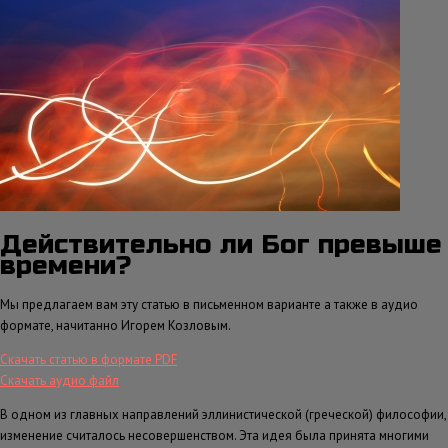
Действительно ли Бог превыше
времени?
Мы предлагаем вам эту статью в письменном варианте а также в аудио
формате, начитанно Игорем Козловым.
Скачать статью в формате PDF
Скачать аудио файл
В одном из главных направлений эллинистической (греческой) философии,
изменение считалось несовершенством. Эта идея была принята многими