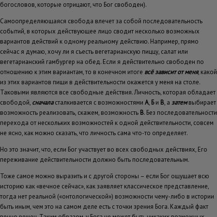
богословов, которые отрицают, что Бог свободен).
Самоопределяющаяся свобода влечет за собой последовательность
событий, в которых действующее лицо сводит несколько возможных
вариантов действий к одному реальному действию. Например, прямо
сейчас я думаю, хочу ли я съесть вегетарианскую пиццу, салат или
вегетарианский гамбургер на обед. Если я действительно свободен по
отношению к этим вариантам, то в конечном итоге
всё зависит от меня
, какой
из этих вариантов пищи в действительности окажется у меня на столе.
Таковыми являются все свободные действия. Личность, которая обладает
свободой,
сначала
сталкивается с возможностями
А
,
Б
и
В
, а
затем
выбирает
возможность реализовать, скажем, возможность
В
. Без последовательности
перехода от нескольких возможностей к одной действительности, совсем
не ясно, как можно сказать, что личность сама что-то определяет.
Но это значит, что, если Бог участвует во всех свободных действиях, Его
переживание действительности должно быть последовательным.
Тоже самое можно выразить и с другой стороны – если Бог ощущает всю
историю как «вечное сейчас», как заявляет классическое представление,
тогда нет реальной («онтологической») возможности чему-либо в истории
быть иным, чем это на самом деле есть с точки зрения Бога. Каждый факт
вечно решен. Таким образом, у Бога не может быть никаких возможных