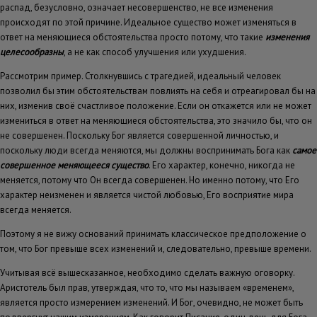
распад, безусловно, означает несовершенство, не все изменения
происходят по этой причине. Идеальное существо может изменяться в
ответ на меняющиеся обстоятельства просто потому, что такие
изменения
целесообразны
, а не как способ улучшения или ухудшения.
Рассмотрим пример. Столкнувшись с трагедией, идеальный человек
позволил бы этим обстоятельствам повлиять на себя и отреагировал бы на
них, изменив своё счастливое положение. Если он откажется или не может
измениться в ответ на меняющиеся обстоятельства, это значило бы, что он
не совершенен. Поскольку Бог является совершенной личностью, и
поскольку люди всегда меняются, мы должны воспринимать Бога как
самое
совершенное меняющееся существо
. Его характер, конечно, никогда не
меняется, потому что Он всегда совершенен. Но именно потому, что Его
характер неизменен и является чистой любовью, Его восприятие мира
всегда меняется.
Поэтому я не вижу оснований принимать классическое предположение о
том, что Бог превыше всех изменений и, следовательно, превыше времени.
Учитывая всё вышесказанное, необходимо сделать важную оговорку.
Аристотель был прав, утверждая, что то, что мы называем «временем»,
является просто измерением изменений. И Бог, очевидно, не может быть