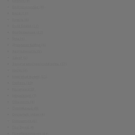
Библия
(9)
Благословение
(4)
Вера
(14)
Власть
(6)
Воля Божья
(17)
Воображение
(10)
Грех
(4)
Духовная война
(4)
Жертвенность
(5)
Завет
(5)
Защита христианской веры
(37)
Иисус
(4)
Конечное время
(11)
Любовь
(20)
Молитва
(20)
Ненасилие
(3)
Общность
(4)
Откровение
(9)
Открытый тейзм
(4)
Отношения
(6)
Пол Эдди
(4)
Преобразование
(14)