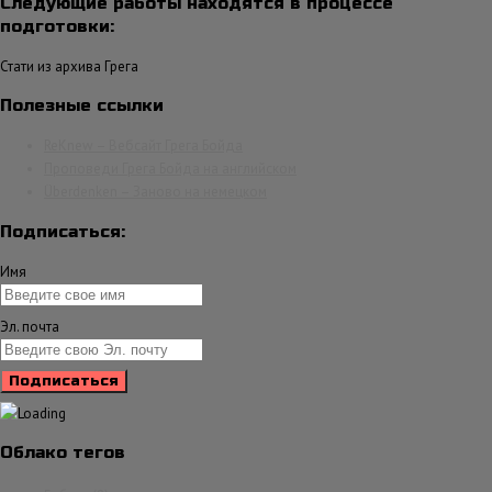
Следующие работы находятся в процессе
подготовки:
Стати из архива Грега
Полезные ссылки
ReKnew – Вебсайт Грега Бойда
Проповеди Грега Бойда на английском
Überdenken – Заново на немецком
Подписаться:
Имя
Эл. почта
Облако тегов