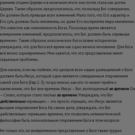
ранними отцами Церкви и в конечном итоге она почти стала как догма
Церкви. Таким образом, предполагалось, что, поскольку Бог совершенен,
Он должен быть превыше всех изменений. Мало того, что Его характер и
Его суть должны быть неизменны, но даже Его восприятие мира неизменно.
Это известно как «неизменность Бога». Поскольку время является
измерением изменений, предполагалось, что Бог должен быть «превыше
времени». Таким образом, классическое богословие исторически
утверждало, что для Бога всё время как одно вечное мгновение. Для Бога
всё вечно одновременно. Мне кажется, что это представление имеет
серьезные проблемы.
Для начала, если мы поймем, что центром всех наших размышлений о Боге
должен быть Иисус, который один является совершенным откровением
самой сути Бога (Евр.1: 3), тогда неясно, как кто-то может прийти к
заключению, что Бог вне времени. Иисус – Бог, воплощенный
во времени
. Он
– Слово, которое стало плотью
во времени
. Утверждать, что Бог
действительно
«превыше», – это просто отрицать, что Иисус является
высшим откровением Бога. На самом деле, утверждать, что Бог
действительно «превыше» времени, это позволить эллинистической
философии быть окончательным откровением Бога в этом вопросе.
Не только это, но вневременное представление о Боге также трудно