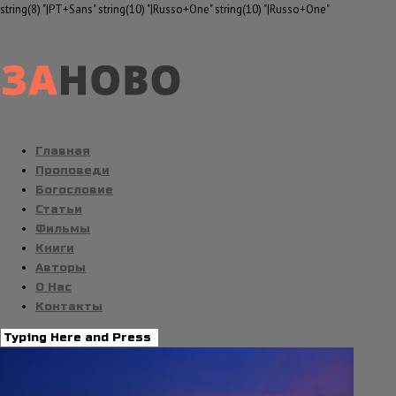
string(8) "|PT+Sans" string(10) "|Russo+One" string(10) "|Russo+One"
Главная
Проповеди
Богословие
Статьи
Фильмы
Книги
Авторы
О Нас
Контакты