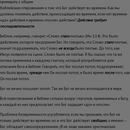
примирить с общим
библейским откровением о том, что Бог действует во времени. Как мы
должны понимать действие, происходящее во времени, если нет времени
«до» действия и времени «после» действия?
Действие требует
последовательности
.
Библия, например, говорит: «Слово
стало
плотью» (Ин. 1:14). Это было
действием, которое предпринял Бог. Но говорить, что Слово
стало
плотью,
значит подразумевать, что Слово
не всегда
было плотью. До того, как
Иисус появился на сцене, Слово было не плотью. Я бы сказал, что та же
логика применима к каждому глаголу, который употребляется для
описания Бога в Библии. Говорить, что Бог послал потоп, подразумевает,
что было время,
прежде
чем Он послал потоп, и было время
после
того, как
Он послал потоп.
Бог не вечно посылает потоп. Так же Бог не вечно воплощается в мире.
Всё повествование в Библии соткано вокруг глаголов, применяемых к Богу,
и каждый из них предполагает, что Бог ощущает «до» и «после».
Проблема безвременности усугубляется, если мы признаем, что Бог не
только действует во времени, но и что Бог действует
свободно
, а именно –
Бог обладает самоопределением. (Я не знаю никаких христианских