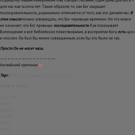
подвергнут нашим измерениям. Как говорит Писание, один день для Бога –
для нас как тысяча лет. Таким образом, то, как Бог ощущает
последовательность, радикально отличается от того, как это делаем мы.
В
этом смысле
можно утверждать, что Бог «превыше времени». Но это вовсе
не означает, что Бог превыше
последовательности
. Как показывает
Воплощение и всё библейское повествование, в восприятии Бога
есть
«до»
и «после». Он был бы менее совершенным, если бы это было не так.
Просто Он не носит часы.
———————————————-
Английский оригинал
тут
.
Tags :
Открытый тейзм
,
Спорные вопросы
Share this !
facebook
twitter
pinterest
linkedin
gplus
tumblr
email