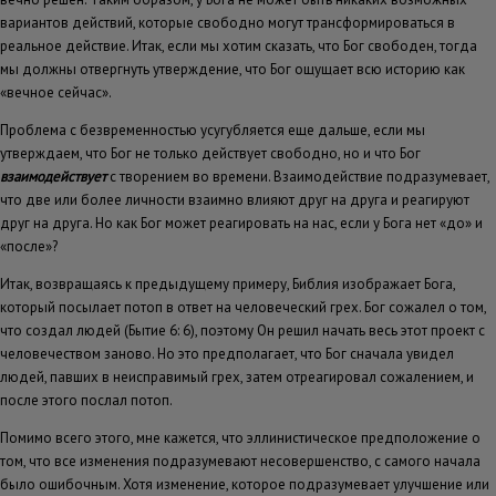
вариантов действий, которые свободно могут трансформироваться в
реальное действие. Итак, если мы хотим сказать, что Бог свободен, тогда
мы должны отвергнуть утверждение, что Бог ощущает всю историю как
«вечное сейчас».
Проблема с безвременностью усугубляется еще дальше, если мы
утверждаем, что Бог не только действует свободно, но и что Бог
взаимодействует
с творением во времени. Взаимодействие подразумевает,
что две или более личности взаимно влияют друг на друга и реагируют
друг на друга. Но как Бог может реагировать на нас, если у Бога нет «до» и
«после»?
Итак, возвращаясь к предыдущему примеру, Библия изображает Бога,
который посылает потоп в ответ на человеческий грех. Бог сожалел о том,
что создал людей (Бытие 6: 6), поэтому Он решил начать весь этот проект с
человечеством заново. Но это предполагает, что Бог сначала увидел
людей, павших в неисправимый грех, затем отреагировал сожалением, и
после этого послал потоп.
Помимо всего этого, мне кажется, что эллинистическое предположение о
том, что все изменения подразумевают несовершенство, с самого начала
было ошибочным. Хотя изменение, которое подразумевает улучшение или