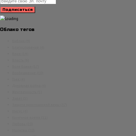
Облако тегов
Библия
(9)
Благословение
(4)
Вера
(14)
Власть
(6)
Воля Божья
(17)
Воображение
(10)
Грех
(4)
Духовная война
(4)
Жертвенность
(5)
Завет
(5)
Защита христианской веры
(37)
Иисус
(4)
Конечное время
(11)
Любовь
(20)
Молитва
(20)