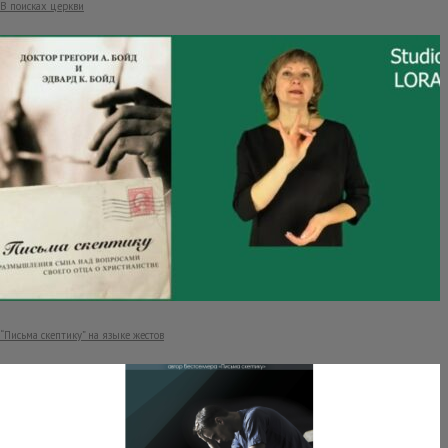
В поисках церкви
“Письма скептику” на языке жестов