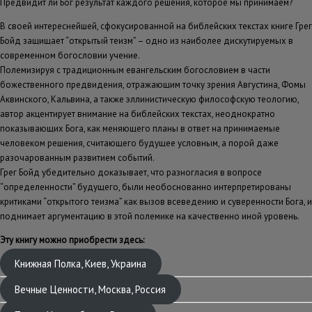
Предвидит ли Бог результат каждого решения, которое мы принимаем?
В своей интереснейшей, сфокусированной на библейских текстах книге Грег
Бойд защищает “открытый теизм” – одно из наиболее дискутируемых в
современном богословии учение.
Полемизируя с традиционным евангельским богословием в части
божественного предвидения, отражающим точку зрения Августина, Фомы
Аквинского, Кальвина, а также эллинистическую философскую теологию,
автор акцентирует внимание на библейских текстах, неоднократно
показывающих Бога, как меняющего планы в ответ на принимаемые
человеком решения, считающего будущее условным, а порой даже
разочарованным развитием событий.
Грег Бойд убедительно доказывает, что разногласия в вопросе
“определенности” будущего, были необоснованно интерпретированы
критиками “открытого теизма” как вызов всеведению и суверенности Бога, и
поднимает аргументацию в этой полемике на качественно иной уровень.
Эту книгу можно приобрести здесь:
Книжная Полка, Киев, Украина
Вечные Ценности, Москва, Россия