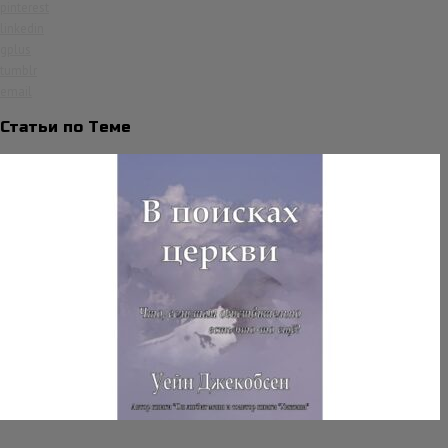
pinterest
linkedin
gplus
tumblr
email
Статьи по Теме