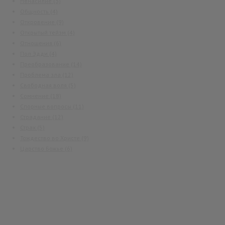
Ненасилие
(3)
Общность
(4)
Откровение
(9)
Открытый тейзм
(4)
Отношения
(6)
Пол Эдди
(4)
Преобразование
(14)
Проблема зла
(12)
Свободная воля
(5)
Сомнение
(18)
Спорные вопросы
(11)
Страдание
(12)
Страх
(5)
Тождество во Христе
(9)
Царство Божье
(6)