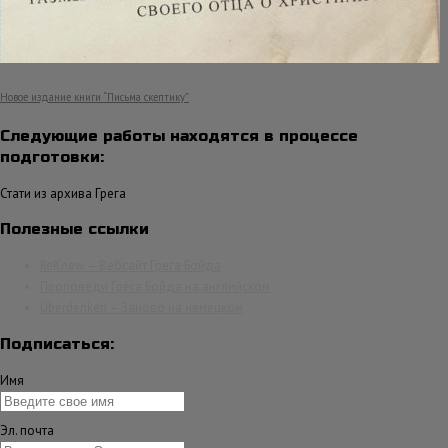
Новое издание книги “Письма скептику”
Следующие работы находятся в процессе
подготовки:
Стати из архива Грега
Полезные ссылки
ReKnew – Вебсайт Грега Бойда
Проповеди Грега Бойда на английском
Überdenken – Заново на немецком
Подписаться:
Имя
Эл. почта