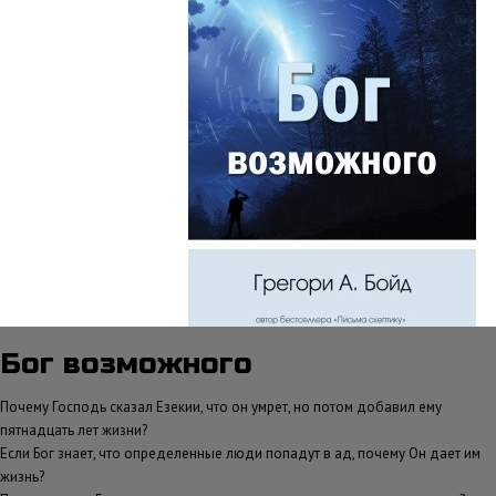
Бог возможного
Почему Господь сказал Езекии, что он умрет, но потом добавил ему
пятнадцать лет жизни?
Если Бог знает, что определенные люди попадут в ад, почему Он дает им
жизнь?