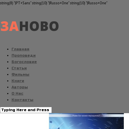
string(8) "|PT+Sans" string(10) "|Russo+One" string(10) "|Russo+One"
Главная
Проповеди
Богословие
Статьи
Фильмы
Книги
Авторы
О Нас
Контакты