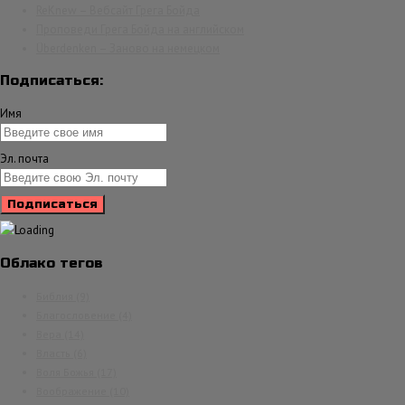
ReKnew – Вебсайт Грега Бойда
Проповеди Грега Бойда на английском
Überdenken – Заново на немецком
Подписаться:
Имя
Эл. почта
Облако тегов
Библия
(9)
Благословение
(4)
Вера
(14)
Власть
(6)
Воля Божья
(17)
Воображение
(10)