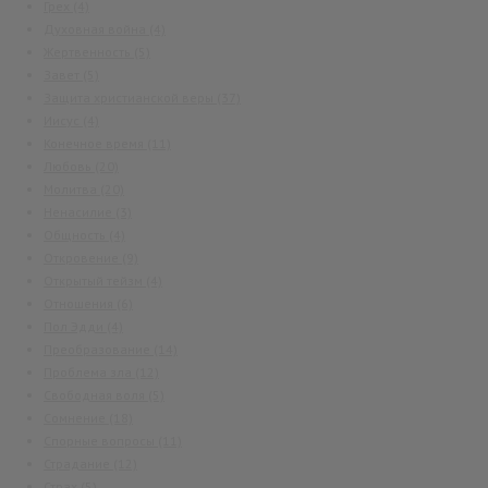
Грех
(4)
Духовная война
(4)
Жертвенность
(5)
Завет
(5)
Защита христианской веры
(37)
Иисус
(4)
Конечное время
(11)
Любовь
(20)
Молитва
(20)
Ненасилие
(3)
Общность
(4)
Откровение
(9)
Открытый тейзм
(4)
Отношения
(6)
Пол Эдди
(4)
Преобразование
(14)
Проблема зла
(12)
Свободная воля
(5)
Сомнение
(18)
Спорные вопросы
(11)
Страдание
(12)
Страх
(5)