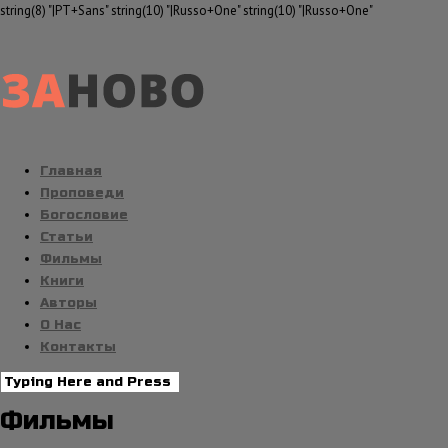
string(8) "|PT+Sans" string(10) "|Russo+One" string(10) "|Russo+One"
Главная
Проповеди
Богословие
Статьи
Фильмы
Книги
Авторы
О Нас
Контакты
Фильмы