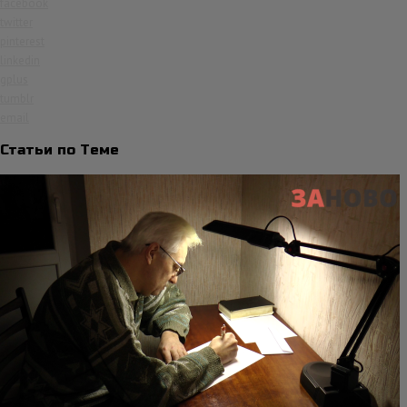
facebook
twitter
pinterest
linkedin
gplus
tumblr
email
Статьи по Теме