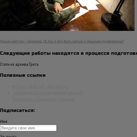
Письма скептику – переписка 28: Как я могу быть святым и грешным одновременно?
Следующие работы находятся в процессе подготовк
Стати из архива Грега
Полезные ссылки
ReKnew – Вебсайт Грега Бойда
Проповеди Грега Бойда на английском
Überdenken – Заново на немецком
Подписаться:
Имя
Эл. почта