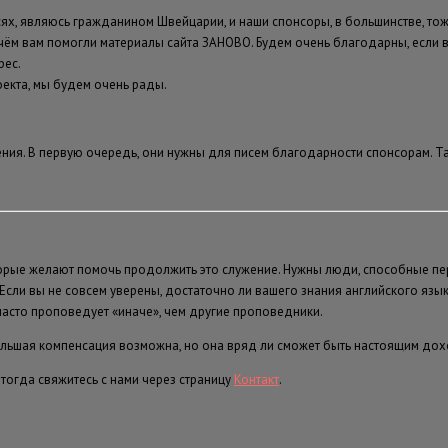
писях, являюсь гражданином Швейцарии, и наши спонсоры, в большинстве, т
в чём вам помогли материалы сайта ЗАНОВО. Будем очень благодарны, если 
рес.
оекта, мы будем очень рады.
ния. В первую очередь, они нужны для писем благодарности спонсорам. Та
орые желают помочь продолжить это служение. Нужны люди, способные пе
Если вы не совсем уверены, достаточно ли вашего знания английского язык
часто проповедует «иначе», чем другие проповедники.
большая компенсация возможна, но она вряд ли сможет быть настоящим до
 тогда свяжитесь с нами через страницу
Контакт
.