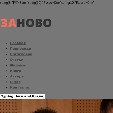
string(8) "|PT+Sans" string(10) "|Russo+One" string(10) "|Russo+One"
Главная
Проповеди
Богословие
Статьи
Фильмы
Книги
Авторы
О Нас
Контакты