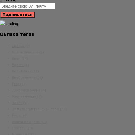
Облако тегов
Библия
(9)
Благословение
(4)
Вера
(14)
Власть
(6)
Воля Божья
(17)
Воображение
(10)
Грех
(4)
Духовная война
(4)
Жертвенность
(5)
Завет
(5)
Защита христианской веры
(37)
Иисус
(4)
Конечное время
(11)
Любовь
(20)
Молитва
(20)