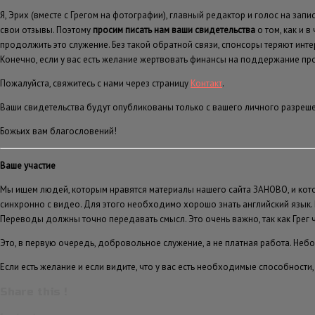
Я, Эрих (вместе с Грегом на фотографии), главный редактор и голос на за
свои отзывы. Поэтому
просим писать нам ваши свидетельства
о том, как и 
продолжить это служение. Без такой обратной связи, спонсоры теряют инте
Конечно, если у вас есть желание жертвовать финансы на поддержание пр
Пожалуйста, свяжитесь с нами через страницу
Контакт
.
Ваши свидетельства будут опубликованы только с вашего личного разреше
Божьих вам благословений!
Ваше участие
Мы ищем людей, которым нравятся материалы нашего сайта ЗАНОВО, и кот
синхронно с видео. Для этого необходимо хорошо знать английский язык. 
Переводы должны точно передавать смысл. Это очень важно, так как Грег 
Это, в первую очередь, добровольное служение, а не платная работа. Не
Если есть желание и если видите, что у вас есть необходимые способности,
Share this !