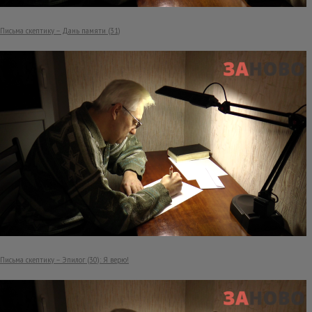
Письма скептику – Дань памяти (31)
Письма скептику – Эпилог (30): Я верю!