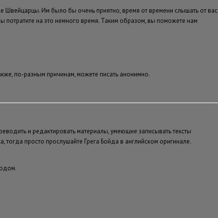
оже Швейцарцы. Им было бы очень приятно, время от времени слышать от вас
вы потратите на это немного время. Таким образом, вы поможете нам
кже, по-разным причинам, можете писать анонимно.
реводить и редактировать материалы, умеющие записывать тексты
а, тогда просто прослушайте Грега Бойда в английском оригинале.
ходом.