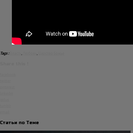
Tags :
Власть
,
Любовь
,
Царство Божье
Share this !
facebook
twitter
pinterest
linkedin
gplus
tumblr
email
Статьи по Теме