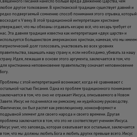
Священного Писания нанесло больше вреда движению Царства, чем
любое другое толкование. В христианской традиции существует давний и
редко подвергаемый сомнению способ понимания этого отрывка, который
восходит к V веку. В этой традиционной интерпретации христиане
утверждают, что мы обязаны отдавать кесарю всё, что кесарь требует от
нас. Эта давняя традиция известна как интерпретация «двух царств» и
используется большинством американских христиан, намекая, что мы имеем
патриотический долг голосовать, участвовать во всех уровнях
правительства, защищать нашу страну и, если необходимо, убивать за нашу
страну. Идея, лежащая в основе этого аргумента, заключается в том, что
для христианина неповиновение правительству означает неповиновение
Богу.
Проблемы с этой интерпретацией возникают, когда её сравнивают с
остальной частью Писания. Одна из проблем традиционного понимания
заключается в том, что оно не отражает Иисуса, описываемого в Новом
Завете. Иисус не подчинялся ни римскому, ни иудейскому руководству.
Фактически, он был распят как революционер, нонконформист и
подрывной элемент для своего народа и своего времени. Другая
проблема заключается в том, что это не соответствует учениям Иисуса.
Иисус учит, что заповедь, которая охватывает все остальные, заключается
в том, что мы должны любить Бога и любить других превыше всего. Иисус