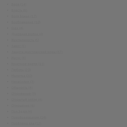
Вера
(14)
Власть
(6)
Воля Божья
(17)
Воображение
(10)
Грех
(4)
Духовная война
(4)
Жертвенность
(5)
Завет
(5)
Защита христианской веры
(37)
Иисус
(4)
Конечное время
(11)
Любовь
(20)
Молитва
(20)
Ненасилие
(3)
Общность
(4)
Откровение
(9)
Открытый тейзм
(4)
Отношения
(6)
Пол Эдди
(4)
Преобразование
(14)
Проблема зла
(12)