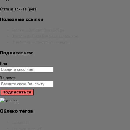
Стати из архива Грега
Полезные ссылки
ReKnew – Вебсайт Грега Бойда
Проповеди Грега Бойда на английском
Überdenken – Заново на немецком
Подписаться:
Имя
Эл. почта
Облако тегов
Библия
(9)
Благословение
(4)