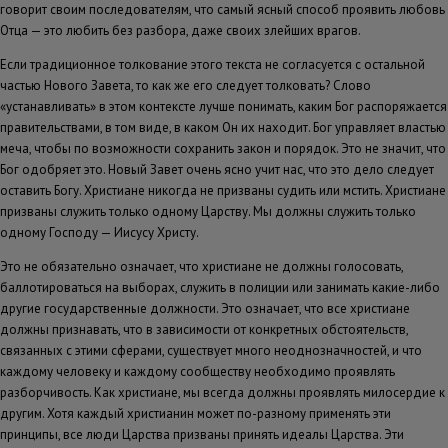
говорит своим последователям, что самый ясный способ проявить любовь
Отца — это любить без разбора, даже своих злейших врагов.
Если традиционное толкование этого текста не согласуется с остальной
частью Нового Завета, то как же его следует толковать? Слово
«устанавливать» в этом контексте лучше понимать, каким Бог распоряжается
правительствами, в том виде, в каком Он их находит. Бог управляет властью
меча, чтобы по возможности сохранить закон и порядок. Это не значит, что
Бог одобряет это. Новый Завет очень ясно учит нас, что это дело следует
оставить Богу. Христиане никогда не призваны судить или мстить. Христиане
призваны служить только одному Царству. Мы должны служить только
одному Господу — Иисусу Христу.
Это не обязательно означает, что христиане не должны голосовать,
баллотироваться на выборах, служить в полиции или занимать какие-либо
другие государственные должности. Это означает, что все христиане
должны признавать, что в зависимости от конкретных обстоятельств,
связанных с этими сферами, существует много неоднозначностей, и что
каждому человеку и каждому сообществу необходимо проявлять
разборчивость. Как христиане, мы всегда должны проявлять милосердие к
другим. Хотя каждый христианин может по-разному применять эти
принципы, все люди Царства призваны принять идеалы Царства. Эти