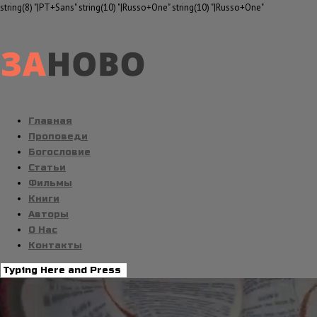
string(8) "|PT+Sans" string(10) "|Russo+One" string(10) "|Russo+One"
Главная
Проповеди
Богословие
Статьи
Фильмы
Книги
Авторы
О Нас
Контакты