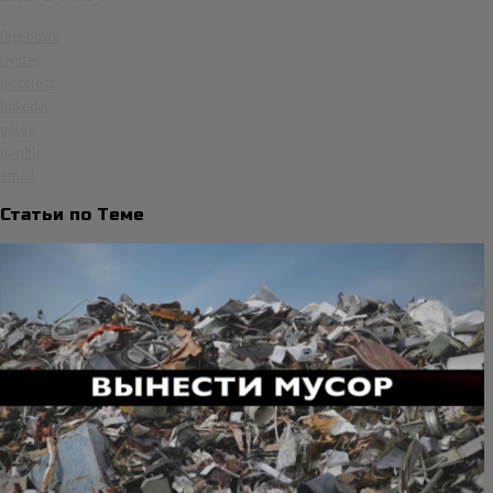
facebook
twitter
pinterest
linkedin
gplus
tumblr
email
Статьи по Теме