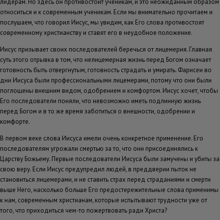
лидерам. Но здесь он противостоит ученикам, и это неожиданным образом
относиться и к современным ученикам. Если мы внимательно прочитаем и
послушаем, что говорил Иисус, мы увидим, как Его слова противостоят
современному христианству и ставят его в неудобное положение.
Иисус призывает своих последователей беречься от лицемерия. Главная
суть этого отрывка в том, что нелицемерная жизнь перед Богом означает
готовность быть отвергнутым, готовность страдать и умирать. Фарисеи во
дни Иисуса были профессиональными лицемерами, потому что они были
поглощены внешним видом, одобрением и комфортом. Иисус хочет, чтобы
Его последователи поняли, что невозможно иметь подлинную жизнь
перед Богом и в то же время заботиться о внешности, одобрении и
комфорте.
В первом веке слова Иисуса имели очень конкретное применение. Его
последователям угрожали смертью за то, что они присоединялись к
Царству Божьему. Первые последователи Иисуса были замучены и убиты за
свою веру. Если Иисус предупредил людей, в преддверии пыток не
становиться лицемерами, и не ставить страх перед страданиями и смерти
выше Него, насколько больше Его предостережительные слова применимы
к нам, современным христианам, которые испытывают трудности уже от
того, что приходиться чем-то пожертвовать ради Христа?