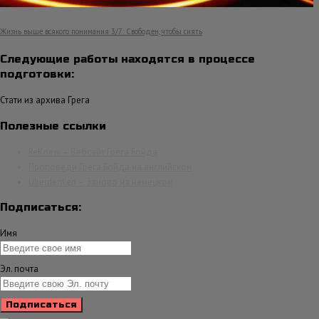
Жизнь выше всякого понимания 3/7: Свободен, чтобы сиять
Следующие работы находятся в процессе
подготовки:
Стати из архива Грега
Полезные ссылки
ReKnew – Вебсайт Грега Бойда
Проповеди Грега Бойда на английском
Überdenken – Заново на немецком
Подписаться:
Имя
Эл. почта