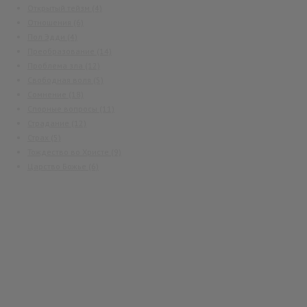
Открытый тейзм
(4)
Отношения
(6)
Пол Эдди
(4)
Преобразование
(14)
Проблема зла
(12)
Свободная воля
(5)
Сомнение
(18)
Спорные вопросы
(11)
Страдание
(12)
Страх
(5)
Тождество во Христе
(9)
Царство Божье
(6)