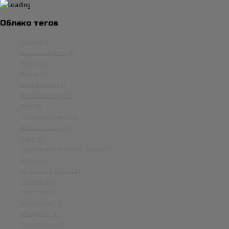
Облако тегов
Библия
(9)
Благословение
(4)
Вера
(14)
Власть
(6)
Воля Божья
(17)
Воображение
(10)
Грех
(4)
Духовная война
(4)
Жертвенность
(5)
Завет
(5)
Защита христианской веры
(37)
Иисус
(4)
Конечное время
(11)
Любовь
(20)
Молитва
(20)
Ненасилие
(3)
Общность
(4)
Откровение
(9)