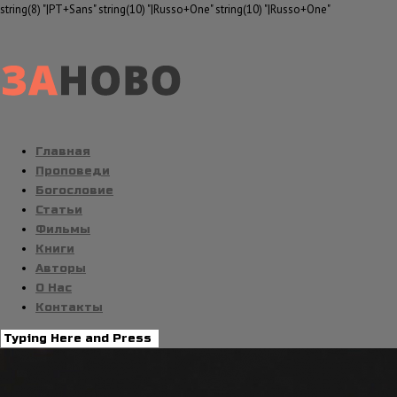
string(8) "|PT+Sans" string(10) "|Russo+One" string(10) "|Russo+One"
Главная
Проповеди
Богословие
Статьи
Фильмы
Книги
Авторы
О Нас
Контакты