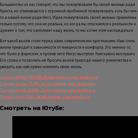
Большинство из нас говорят, что мы пожертвовали бы своей жизнью ради
Христа, но сталкиваются с огромной проблемой пожертвовать хоть бы чем-
то в нашей жизни ради Него. Идея пожертвовать своей жизнью приемлема
только потому, что она не реальна, но когда мы опускаемся к реальности и
думаем о том, что наполняет нашу жизнь, то мы хотим этим наслаждаться.
Вот какой вызов стоит перед нами, современными христианами. Наш стиль
жизни приводит к зависимости от внешности и комфорта. Это именно то,
что было в фарисеях, и против чего Иисус выступал. Нам нужно выслушать
Его слова и позволить им бросить вызов природе нашего ученичества и
увидеть, как нам нужно изменить свою жизнь.
Скачать видео (497МБ): За пределами зоны комфорта
Скачать аудио (31МБ): За пределами зоны комфорта
Скачать аудио (62МБ): За пределами зоны комфорта
Скачать текст (PDF): За пределами зоны комфорта
Смотреть на Ютубе: