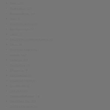
Власть
(6)
Воля Божья
(17)
Воображение
(10)
Грех
(4)
Духовная война
(4)
Жертвенность
(5)
Завет
(5)
Защита христианской веры
(37)
Иисус
(4)
Конечное время
(11)
Любовь
(20)
Молитва
(20)
Ненасилие
(3)
Общность
(4)
Откровение
(9)
Открытый тейзм
(4)
Отношения
(6)
Пол Эдди
(4)
Преобразование
(14)
Проблема зла
(12)
Свободная воля
(5)