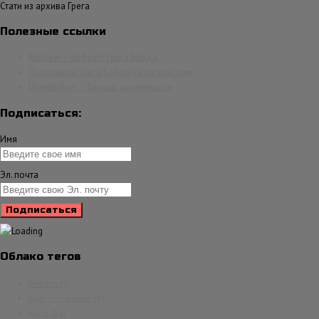
Стати из архива Грега
Полезные ссылки
ReKnew – Вебсайт Грега Бойда
Проповеди Грега Бойда на английском
Überdenken – Заново на немецком
Подписаться:
Имя
Эл. почта
Облако тегов
Библия
(9)
Благословение
(4)
Вера
(14)