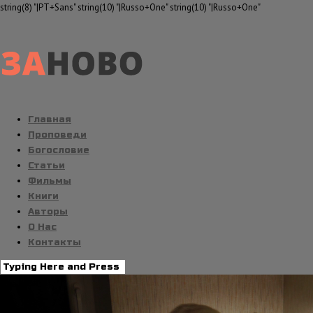
string(8) "|PT+Sans" string(10) "|Russo+One" string(10) "|Russo+One"
Главная
Проповеди
Богословие
Статьи
Фильмы
Книги
Авторы
О Нас
Контакты