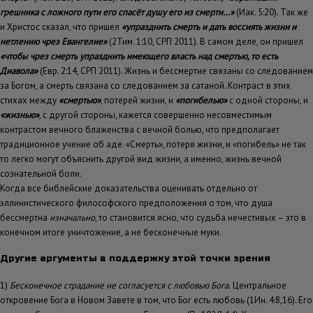
грешника с ложного пути его спасёт душу его из смерти…»
(Иак. 5:20). Так же
и Христос сказал, что пришел
«упразднить смерть и дать воссиять жизни и
нетлению чрез Евангелие»
(2Тим. 1:10, СРП 2011). В самом деле, он пришел
«чтобы чрез смерть упразднить имеющего власть над смертью, то есть
Диавола»
(Евр. 2:14, СРП 2011). Жизнь и бессмертие связаны со следованием
за Богом, а смерть связана со следованием за сатаной. Контраст в этих
стихах между
«смертью»
, потерей жизни, и
«погибелью»
с одной стороны, и
«жизнью»
, с другой стороны, кажется совершенно несовместимым
контрастом вечного блаженства с вечной болью, что предполагает
традиционное учение об аде. «Смерть», потеря жизни, и «погибель» не так
то легко могут объяснить другой вид жизни, а именно, жизнь вечной
сознательной боли.
Когда все библейские доказательства оценивать отдельно от
эллинистического философского предположения о том, что душа
бессмертна
изначально
, то становится ясно, что судьба нечестивых – это в
конечном итоге уничтожение, а не бесконечные муки.
Другие аргументы в поддержку этой точки зрения
1)
Бесконечное страдание не согласуется с любовью Бога.
Центральное
откровение Бога в Новом Завете в том, что Бог есть любовь (1Ин. 4:8,16). Его