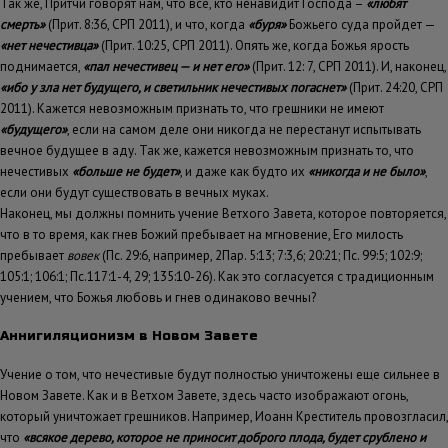
Так же, Притчи говорят нам, что все, кто ненавидит Господа –
«любят
смерть»
(Прит. 8:36, СРП 2011), и что, когда
«буря»
Божьего суда пройдет —
«нет нечестивца»
(Прит. 10:25, СРП 2011). Опять же, когда Божья ярость
поднимается,
«пал нечестивец — и нет его»
(Прит. 12: 7, СРП 2011). И, наконец,
«ибо у зла нет будущего, и светильник нечестивых погаснет»
(Прит. 24:20, СРП
2011). Кажется невозможным признать то, что грешники не имеют
«будущего»
, если на самом деле они никогда не перестанут испытывать
вечное будущее в аду. Так же, кажется невозможным признать то, что
нечестивых
«больше не будет»
, и даже как будто их
«никогда и не было»
,
если они будут существовать в вечных муках.
Наконец, мы должны помнить учение Ветхого Завета, которое повторяется,
что в то время, как гнев Божий пребывает на мгновение, Его милость
пребывает
вовек
(Пс. 29:6, например, 2Пар. 5:13; 7:3,6; 20:21; Пс. 99:5; 102:9;
105:1; 106:1; Пс.117:1-4, 29; 135:10-26). Как это согласуется с традиционным
учением, что Божья любовь и гнев одинаково вечны?
Аннигиляционизм в Новом Завете
Учение о том, что нечестивые будут полностью уничтожены еще сильнее в
Новом Завете. Как и в Ветхом Завете, здесь часто изображают огонь,
который уничтожает грешников. Например, Иоанн Креститель провозгласил,
что
«всякое дерево, которое не приносит доброго плода, будет срублено и