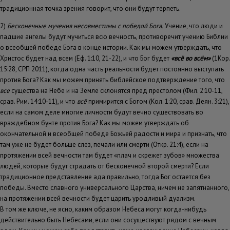
традиционная точка зрения говорит, что они будут терпеть.
2)
Бесконечные мучения несовместимы с победой Бога.
Учение, что люди и
падшие ангелы будут мучиться всю вечность, противоречит учению Библии
о всеобщей победе Бога в конце истории. Как мы можем утверждать, что
Христос будет над всем (Еф. 1:10, 21-22), и что Бог будет
«всё во всём»
(1Кор.
15:28, СРП 2011), когда одна часть реальности будет постоянно выступать
против Бога? Как мы можем принять библейское подтверждение того, что
все
существа на Небе и на Земле склонятся пред престолом (Фил. 2:10-11,
срав. Рим. 14:10-11), и что
всё
примирится с Богом (Кол. 1:20, срав. Деян. 3:21),
если на самом деле многие личности будут вечно существовать во
враждебном бунте против Бога? Как мы можем утверждать об
окончательной и всеобщей победе Божьей радости и мира и признать, что
там уже не будет больше слез, печали или смерти (Откр. 21:4), если на
протяжении всей вечности там будет «плач и скрежет зубов» множества
людей, которые будут страдать от бесконечной второй смерти? Если
традиционное представление ада правильно, тогда Бог остается без
победы. Вместо славного универсального Царства, ничем не запятнанного,
на протяжении всей вечности будет царить уродливый дуализм.
В том же ключе, не ясно, каким образом Небеса могут когда-нибудь
действительно быть Небесами, если они сосуществуют рядом с вечным