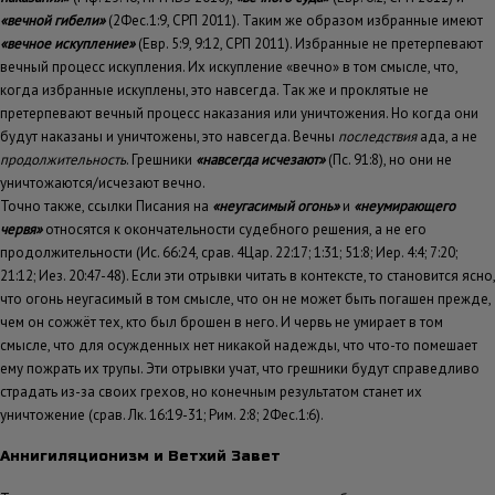
«вечной гибели»
(2Фес.1:9, СРП 2011). Таким же образом избранные имеют
«вечное искупление»
(Евр. 5:9, 9:12, СРП 2011). Избранные не претерпевают
вечный процесс искупления. Их искупление «вечно» в том смысле, что,
когда избранные искуплены, это навсегда. Так же и проклятые не
претерпевают вечный процесс наказания или уничтожения. Но когда они
будут наказаны и уничтожены, это навсегда. Вечны
последствия
ада, а не
продолжительность
. Грешники
«навсегда исчезают»
(Пс. 91:8), но они не
уничтожаются/исчезают вечно.
Точно также, ссылки Писания на
«неугасимый огонь»
и
«неумирающего
червя»
относятся к окончательности судебного решения, а не его
продолжительности (Ис. 66:24, срав. 4Цар. 22:17; 1:31; 51:8; Иер. 4:4; 7:20;
21:12; Иез. 20:47-48). Если эти отрывки читать в контексте, то становится ясно,
что огонь неугасимый в том смысле, что он не может быть погашен прежде,
чем он сожжёт тех, кто был брошен в него. И червь не умирает в том
смысле, что для осужденных нет никакой надежды, что что-то помешает
ему пожрать их трупы. Эти отрывки учат, что грешники будут справедливо
страдать из-за своих грехов, но конечным результатом станет их
уничтожение (срав. Лк. 16:19-31; Рим. 2:8; 2Фес.1:6).
Аннигиляционизм и Ветхий Завет