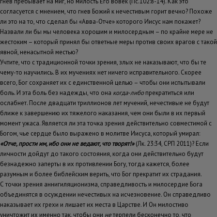
гнев пребывает на миг, но милость Его вовек (Пс.102:8-14). Как это
согласуется с мнением, что гнев Божий к нечестивым горит вечно? Похоже
ли это на то, что сделал бы «Авва-Отче» которого Иисус нам покажет?
Назвали ли бы мы человека хорошим и милосердным – по крайне мере не
жестоким – который принял бы ответные меры против своих врагов с такой
явной, ненасытной местью?
Учтите, что с традиционной точки зрения, злых не наказывают, что бы те
чему-то научились. В их мучениях нет ничего исправительного. Скорее
всего, Бог сохраняет их с единственной целью – чтобы они испытывали
боль. И эта боль без надежды, что она
когда-либо
прекратиться или
ослабнет. После двадцати триллионов лет мучений, нечестивые не будут
ближе к завершению их тяжелого наказания, чем они были в их первый
момент ужаса. Является ли эта точка зрения действительно совместимой с
Богом, чье сердце было выражено в молитве Иисуса, который умирал:
«Отче, прости им, ибо они не ведают, что творят!»
(Лк. 23:34, СРП 2011)? Если
личности дойдут до такого состояния, когда они действительно будут
безнадежно заперты в их противлении Богу, тогда кажется, более
разумным и более библейским верить, что Бог прекратит их страдания.
С точки зрения аннигиляционизма, справедливость и милосердие Бога
объединятся в осуждении нечестивых на исчезновение. Он справедливо
наказывает их грехи и лишает их места в Царстве. И Он милостиво
уничтожит их именно так, чтобы они
не
терпели бесконечно то, что