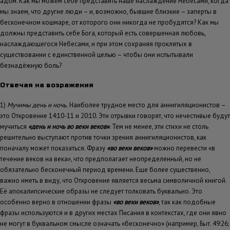
адом. Как мы можем себе представить наше наслаждение Небесами, когда
мы знаем, что другие люди – и, возможно, бывшие близкие – заперты в
бесконечном кошмаре, от которого они никогда не пробудятся? Как мы
должны представить себе Бога, который есть совершенная любовь,
наслаждающегося Небесами, и при этом сохраняя проклятых в
существовании с единственной целью – чтобы они испытывали
безнадёжную боль?
Отвечая на возражения
1)
Мучимы день и ночь.
Наиболее трудное место для аннигиляционистов –
это Откровение 14:10-11 и 20:10. Эти отрывки говорят, что нечестивые будут
мучиться
«день и ночь во веки веков»
. Тем не менее, эти стихи не столь
решительно выступают против точки зрения аннигиляционистов, как
поначалу может показаться. Фразу
«во веки веков»
можно перевести «в
течение веков на века», что предполагает неопределенный, но не
обязательно бесконечный период времени. Еще более существенно,
важно иметь в виду, что Откровение является весьма символичной книгой.
Её апокалипсические образы не следует толковать буквально. Это
особенно верно в отношении фразы
«во веки веков»
, так как подобные
фразы используются и в других местах Писания в контекстах, где они явно
не могут в буквальном смысле означать «бесконечно» (например, Быт. 49:26;