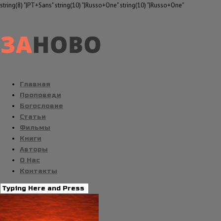
string(8) "|PT+Sans" string(10) "|Russo+One" string(10) "|Russo+One"
Главная
Проповеди
Богословие
Статьи
Фильмы
Книги
Авторы
О Нас
Контакты