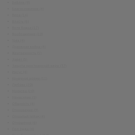
Библия
(9)
Благословение
(4)
Вера
(14)
Власть
(6)
Воля Божья
(17)
Воображение
(10)
Грех
(4)
Духовная война
(4)
Жертвенность
(5)
Завет
(5)
Защита христианской веры
(37)
Иисус
(4)
Конечное время
(11)
Любовь
(20)
Молитва
(20)
Ненасилие
(3)
Общность
(4)
Откровение
(9)
Открытый тейзм
(4)
Отношения
(6)
Пол Эдди
(4)