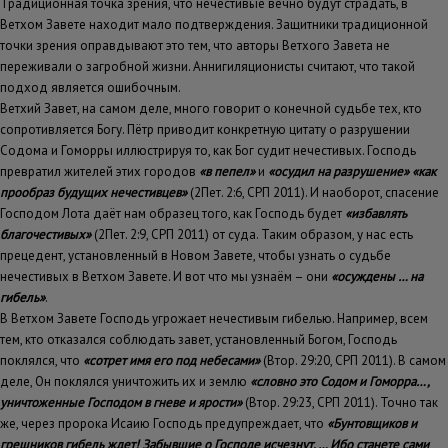
Традиционная точка зрения, что нечестивые вечно будут страдать, в
Ветхом Завете находит мало подтверждения. Защитники традиционной
точки зрения оправдывают это тем, что авторы Ветхого Завета не
переживали о загробной жизни. Аннигиляционисты считают, что такой
подход является ошибочным.
Ветхий Завет, на самом деле, много говорит о конечной судьбе тех, кто
сопротивляется Богу. Пётр приводит конкретную цитату о разрушении
Содома и Гоморры иллюстрируя то, как Бог судит нечестивых. Господь
превратил жителей этих городов
«в пепел»
и
«осудил на разрушение» «как
прообраз будущих нечестивцев»
(2Пет. 2:6, СРП 2011). И наоборот, спасение
Господом Лота даёт нам образец того, как Господь будет
«избавлять
благочестивых»
(2Пет. 2:9, СРП 2011) от суда. Таким образом, у нас есть
прецедент, установленный в Новом Завете, чтобы узнать о судьбе
нечестивых в Ветхом Завете. И вот что мы узнаём – они
«осуждены … на
гибель»
.
В Ветхом Завете Господь угрожает нечестивым гибелью. Например, всем
тем, кто отказался соблюдать завет, установленный Богом, Господь
поклялся, что
«сотрет имя его под небесами»
(Втор. 29:20, СРП 2011). В самом
деле, Он поклялся уничтожить их и землю
«словно это Содом и Гоморра…,
уничтоженные Господом в гневе и ярости»
(Втор. 29:23, СРП 2011). Точно так
же, через пророка Исаию Господь предупреждает, что
«Бунтовщиков и
грешников гибель ждет! Забывшие о Господе исчезнут. … Ибо станете сами