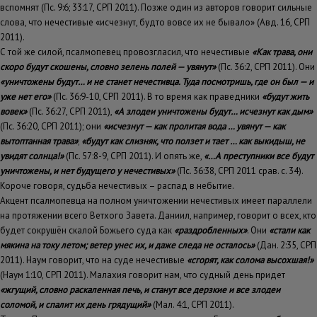
вспомнят (Пс. 9:6; 33:17, СРП 2011). Позже один из авторов говорит сильные
слова, что нечестивые «исчезнут, будто вовсе их не бывало» (Авд. 16, СРП
2011).
С той же силой, псалмопевец провозгласил, что нечестивые
«Как трава, они
скоро будут скошены, словно зелень полей — увянут»
(Пс. 36:2, СРП 2011). Они
«уничтожены будут… и не станет нечестивца. Туда посмотришь, где он был — и
уже нет его»
(Пс. 36:9-10, СРП 2011). В то время как праведники
«будут жить
вовек»
(Пс. 36:27, СРП 2011),
«А злодеи уничтожены будут… исчезнут как дым»
(Пс. 36:20, СРП 2011); они
«исчезнут — как пролитая вода … увянут — как
вытоптанная трава»
;
«будут как слизняк, что ползет и тает … как выкидыш, не
увидят солнца!»
(Пс. 57:8-9, СРП 2011). И опять же,
«…А преступники все будут
уничтожены, и нет будущего у нечестивых»
(Пс. 36:38, СРП 2011 срав. с. 34).
Короче говоря, судьба нечестивых – распад в небытие.
Акцент псалмопевца на полном уничтожении нечестивых имеет параллели
на протяжении всего Ветхого Завета. Даниил, например, говорит о всех, кто
будет сокрушён скалой Божьего суда как
«раздробленных»
. Они
«стали как
мякина на току летом; ветер унес их, и даже следа не осталось»
(Дан. 2:35, СРП
2011). Наум говорит, что на суде нечестивые
«сгорят, как солома высохшая!»
(Наум 1:10, СРП 2011). Малахия говорит нам, что судный день придет
«жгущий, словно раскаленная печь, и станут все дерзкие и все злодеи
соломой, и спалит их день грядущий»
(Мал. 4:1, СРП 2011).