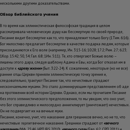
несколькими другими доказательствами.
Обзор библейского учения
В то время как эллинистическая философская традиция в целом
рассматривала человеческую душу как бессмертную по своей природе,
Писание видит бессмертие как то, что принадлежит только Богу (1Тим. 6:16).
Бог милостиво предлагает бессмертие в качестве подарка людям, которые
присоединяются к Его воле (например, Ин. 3:15-16; 10:28; 17:2; Рим. 2:7; 6:23;
1Кор. 15:42; 50, 54; Гал. 6:8; 1Ин. 5:11). Те, кто отвергают Божью волю –
лишены этого дара, следуя шаблону Адама и Евы, когда Бог отказал им в
доступе к
«древу жизни»
(Быт. 3:22-24). К сожалению, некоторые (но не все)
ранние отцы Церкви приняли эллинистическую точку зрения и,
следовательно, трактуют Писание так, что нечестивые страдают
нескончаемыми муками. Это стало доминирующим представлением об аде
на протяжении всей истории Церкви. Однако, если мы прочитаем Писание
без этого эллинистического предположения, то мы увидим, что оно учит,
что Бог справедливо и милосердно аннигилирует (уничтожает) нечестивых.
Он не подвергает их на вечные муки.
Писание, конечно, учит, что наказание для грешников вечно, но не то, что
нечестивые
терпят
вечное наказание. Грешники страдают от
«вечного
наказания»
(Мф. 25:46, НРП IBS 2010),
«вечного суда»
(Евр. 6:2, СРП 2011) и