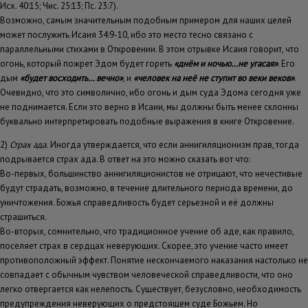
Исх. 40:15; Чис. 25:13; Пс. 23:7).
Возможно, самым значительным подобным примером для наших целей
может послужить Исаия 34:9-10, ибо это место тесно связано с
параллельными стихами в Откровении. В этом отрывке Исаия говорит, что
огонь, который пожрет Эдом будет гореть
«днём и ночью…не угасая»
. Его
дым
«будет восходить… вечно»
, и
«человек на неё не ступит во веки веков»
.
Очевидно, что это символично, ибо огонь и дым суда Эдома сегодня уже
не поднимается. Если это верно в Исаии, мы должны быть менее склонны
буквально интерпретировать подобные выражения в книге Откровение.
2)
Страх ада.
Иногда утверждается, что если аннигиляционизм прав, тогда
подрывается страх ада. В ответ на это можно сказать вот что:
Во-первых, большинство аннигиляционистов не отрицают, что нечестивые
будут страдать, возможно, в течение длительного периода времени, до
уничтожения. Божья справедливость будет серьезной и её должны
страшиться.
Во-вторых, сомнительно, что традиционное учение об аде, как правило,
поселяет страх в сердцах неверующих. Скорее, это учение часто имеет
противоположный эффект. Понятие нескончаемого наказания настолько не
совпадает с обычным чувством человеческой справедливости, что оно
легко отвергается как нелепость. Существует, безусловно, необходимость
предупреждения неверующих о предстоящем суде Божьем. Но