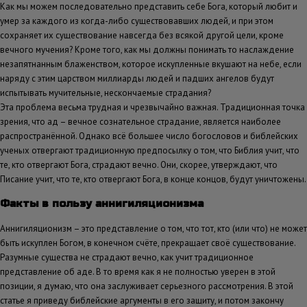
Как мы можем последовательно представить себе Бога, который любит и
умер за каждого из когда-либо существовавших людей, и при этом
сохраняет их существование навсегда без всякой другой цели, кроме
вечного мучения? Кроме того, как мы должны понимать то наслаждение
незапятнанным блаженством, которое искупленные вкушают на небе, если
наряду с этим царством миллиарды людей и падших ангелов будут
испытывать мучительные, нескончаемые страдания?
Эта проблема весьма трудная и чрезвычайно важная. Традиционная точка
зрения, что ад – вечное сознательное страдание, является наиболее
распространённой. Однако всё большее число богословов и библейских
ученых отвергают традиционную предпосылку о том, что Библия учит, что
те, кто отвергают Бога, страдают вечно. Они, скорее, утверждают, что
Писание учит, что те, кто отвергают Бога, в конце концов, будут уничтожены.
Факты в пользу аннигиляционизма
Аннигиляционизм – это представление о том, что тот, кто (или что) не может
быть искуплен Богом, в конечном счёте, прекращает своё существование.
Разумные существа не страдают вечно, как учит традиционное
представление об аде. В то время как я не полностью уверен в этой
позиции, я думаю, что она заслуживает серьезного рассмотрения. В этой
статье я приведу библейские аргументы в его защиту, и потом закончу