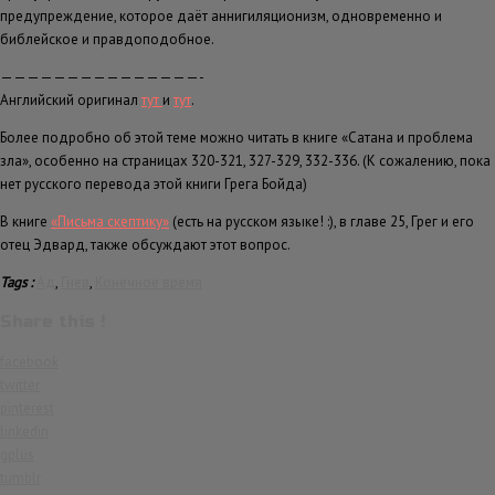
предупреждение, которое даёт аннигиляционизм, одновременно и
библейское и правдоподобное.
———————————————-
Английский оригинал
тут
и
тут
.
Более подробно об этой теме можно читать в книге «Сатана и проблема
зла», особенно на страницах 320-321, 327-329, 332-336. (К сожалению, пока
нет русского перевода этой книги Грега Бойда)
В книге
«Письма скептику»
(есть на русском языке! :), в главе 25, Грег и его
отец Эдвард, также обсуждают этот вопрос.
Tags :
Ад
,
Гнев
,
Конечное время
Share this !
facebook
twitter
pinterest
linkedin
gplus
tumblr