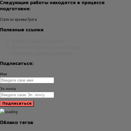
Следующие работы находятся в процессе
подготовки:
Стати из архива Грега
Полезные ссылки
ReKnew – Вебсайт Грега Бойда
Проповеди Грега Бойда на английском
Überdenken – Заново на немецком
Подписаться:
Имя
Эл. почта
Облако тегов