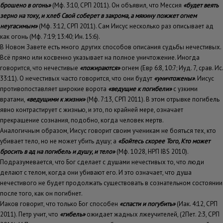
брошено в огонь»
(Мф. 3:10, СРП 2011). Он объявил, что Мессия
«будет веять
зерно на току, и хлеб Свой соберет в закрома, а мякину пожжет огнем
неугасимым»
(Мф. 3:12, СРП 2011). Сам Иисус несколько раз описывает ад
как огонь (Мф. 7:19; 13:40; Ин. 15:6).
В Новом Завете есть много других способов описания судьбы нечестивых.
Всё прямо или косвенно указывает на полное уничтожение. Иногда
говорится, что нечестивые
«пожираются»
огнем (Евр 6:8, 10:7; Иуд. 7, срав. Ис.
33:11). О нечестивых часто говорится, что они будут
«уничтожены»
. Иисус
противопоставляет широкие ворота
«ведущие к погибели»
с узкими
вратами,
«ведущими к жизни»
(Мф. 7:13, СРП 2011). В этом отрывке погибель
явно контрастирует с жизнью, и это, по крайней мере, означает
прекращение сознания, подобно, когда человек мертв.
Аналогичным образом, Иисус говорит своим ученикам не бояться тех, кто
убивает тело, но не может убить душу; а
«Бойтесь скорее Того, Кто может
бросить в ад на погибель и душу, и тело»
(Мф. 10:28, НРП IBS 2010).
Подразумевается, что Бог сделает с душами нечестивых то, что люди
делают с телом, когда они убивают его. И это означает, что душа
нечестивого не будет продолжать существовать в сознательном состоянии
после того, как он погибнет.
Иаков говорит, что только Бог способен
«спасти и погубить»
(Иак. 4:12, СРП
2011). Петр учит, что
«гибель»
ожидает жадных лжеучителей, (2Пет. 2:3, СРП