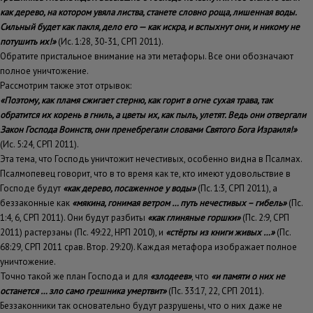
как дерево, на котором увяла листва, станете словно роща, лишенная воды.
Сильный будет как пакля, дело его — как искра, и вспыхнут они, и никому не
потушить их!»
(Ис. 1:28, 30-31, СРП 2011).
Обратите пристальное внимание на эти метафоры. Все они обозначают
полное уничтожение.
Рассмотрим также этот отрывок:
«Поэтому, как пламя сжигает стерню, как горит в огне сухая трава, так
обратится их корень в гниль, а цветы их, как пыль, улетят. Ведь они отвергали
Закон Господа Воинств, они пренебрегали словами Святого Бога Израиля!»
(Ис. 5:24, СРП 2011).
Эта тема, что Господь уничтожит нечестивых, особенно видна в Псалмах.
Псалмопевец говорит, что в то время как те, кто имеют удовольствие в
Господе будут
«как дерево, посаженное у воды»
(Пс. 1:3, СРП 2011), а
беззаконные как
«мякина, гонимая ветром … путь нечестивых – гибель»
(Пс.
1:4, 6, СРП 2011). Они будут разбиты
«как глиняные горшки»
(Пс. 2:9, СРП
2011) растерзаны (Пс. 49:22, НРП 2010), и
«стёрты из книги живых …»
(Пс.
68:29, СРП 2011 срав. Втор. 29:20). Каждая метафора изображает полное
уничтожение.
Точно такой же план Господа и для
«злодеев»
, что
«и памяти о них не
останется … зло само грешника умертвит»
(Пс. 33:17, 22, СРП 2011).
Беззаконники так основательно будут разрушены, что о них даже не