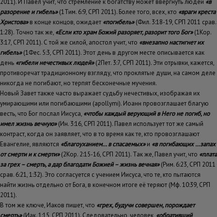
2011). И Павел учит, что стремление к богатству может ввергнуть людей
«в
разорение и гибель»
(1Тим. 6:9, СРП 2011). Более того, всех, кто
«враги креста
Христова»
в конце концов, ожидает
«погибель»
(Фил. 3:18-19, СРП 2011 срав.
1:28). Точно так же,
«Если кто храм Божий разоряет, разорит того Бог»
(1Кор.
3:17, СРП 2011). С той же силой, апостол учит, что
«внезапно настигнет их
гибель»
(1Фес. 5:3, СРП 2011). Этот день в другом месте описывается как
день
«гибели нечестивых людей»
(2Пет. 3:7, СРП 2011). Эти отрывки, кажется,
противоречат традиционному взгляду, что проклятые души, на самом деле
никогда не погибают, но терпят бесконечные мучения.
Новый Завет также часто выражает судьбу нечестивых, изображая их
умирающими или погибающими (apollymi). Иоанн провозглашает благую
весть, что Бог послал Иисуса,
«чтобы каждый верующий в Него не погиб, но
имел жизнь вечную»
(Ин. 3:16, СРП 2011). Павел использует тот же самый
контраст, когда он заявляет, что в то время как те, кто провозглашают
Евангелие, являются
«благоуханием… в спасаемых»
и
«в погибающих …запах
от смерти и к смерти»
(2Кор. 2:15-16, СРП 2011). Так же, Павел учит, что
«плата
за грех – смерть, а дар благодати Божией – жизнь вечная»
(Рим. 6:23, СРП 2011
срав. 6:21, 1:32). Это согласуется с учением Иисуса, что те, кто пытаются
найти жизнь отдельно от Бога, в конечном итоге её теряют (Мф. 10:39, СРП
2011).
В том же ключе, Иаков пишет, что
«грех, будучи совершен, порождает
смерть»
(Иак. 1:15, СРП 2011). Следовательно, человек,
«обративший