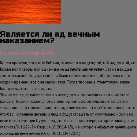
Является ли ад вечным
наказанием?
Скачать статью в формате PDF
Конец времени, согласно Библии, отмечается надеждой, той надеждой, что
Божья воля свершится однажды
«и на земле, как на небе»
. Эта надежда в
том, что какими бы ужасными ни были наши нынешние обстоятельства, в
скором времени все они закончатся. Тогда творение станет таким, каким
Бог всегда хотел его видеть.
Тем не менее, великолепное во всех других отношениях видение этого
конца в Писании, кажется омрачено одним обстоятельством. Согласно
традиционным толкованиям, это видение включает в себя понимание того,
что бесчисленные ангелы и люди будут страдать от мучительной боли во
веки веков. Бунтари будут страдать в огненном озере, которое никогда не
угаснет (Лк.16:22-24; Откр.14:10; 20:14-15), и в котором
«будут их мучить днем
и ночью во веки веков»
(Откр. 20:10, СРП 2011).