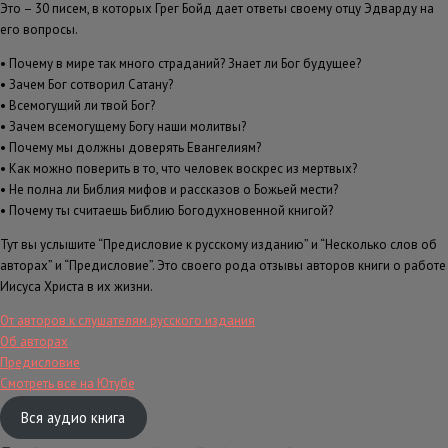
Это – 30 писем, в которых Грег Бойд дает ответы своему отцу Эдварду на
его вопросы.
• Почему в мире так много страданий? Знает ли Бог будущее?
• Зачем Бог сотворил Сатану?
• Всемогущий ли твой Бог?
• Зачем всемогущему Богу наши молитвы?
• Почему мы должны доверять Евангелиям?
• Как можно поверить в то, что человек воскрес из мертвых?
• Не полна ли Библия мифов и рассказов о Божьей мести?
• Почему ты считаешь Библию Богодухновенной книгой?
Тут вы услышите “Предисловие к русскому изданию” и “Несколько слов об
авторах” и “Предисловие”. Это своего рода отзывы авторов книги о работе
Иисуса Христа в их жизни.
От авторов к слушателям русского издания
Об авторах
Предисловие
Смотреть все на Ютубе
Вся аудио книга