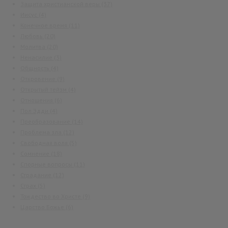
Защита христианской веры
(37)
Иисус
(4)
Конечное время
(11)
Любовь
(20)
Молитва
(20)
Ненасилие
(3)
Общность
(4)
Откровение
(9)
Открытый тейзм
(4)
Отношения
(6)
Пол Эдди
(4)
Преобразование
(14)
Проблема зла
(12)
Свободная воля
(5)
Сомнение
(18)
Спорные вопросы
(11)
Страдание
(12)
Страх
(5)
Тождество во Христе
(9)
Царство Божье
(6)