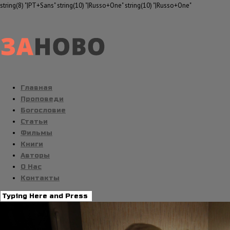
string(8) "|PT+Sans" string(10) "|Russo+One" string(10) "|Russo+One"
Главная
Проповеди
Богословие
Статьи
Фильмы
Книги
Авторы
О Нас
Контакты