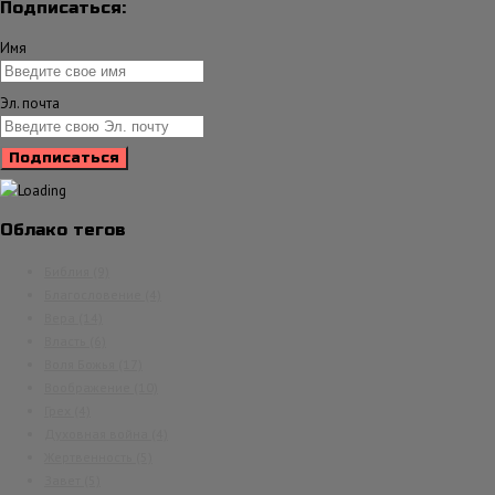
Подписаться:
Имя
Эл. почта
Облако тегов
Библия
(9)
Благословение
(4)
Вера
(14)
Власть
(6)
Воля Божья
(17)
Воображение
(10)
Грех
(4)
Духовная война
(4)
Жертвенность
(5)
Завет
(5)