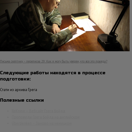
Письма скептику – переписка 29: Как я могу быть уверен, что все это правда?
Следующие работы находятся в процессе
подготовки:
Стати из архива Грега
Полезные ссылки
ReKnew – Вебсайт Грега Бойда
Проповеди Грега Бойда на английском
Überdenken – Заново на немецком