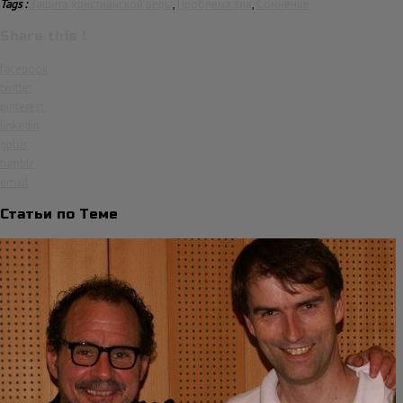
Tags :
Защита христианской веры
,
Проблема зла
,
Сомнение
Share this !
facebook
twitter
pinterest
linkedin
gplus
tumblr
email
Статьи по Теме